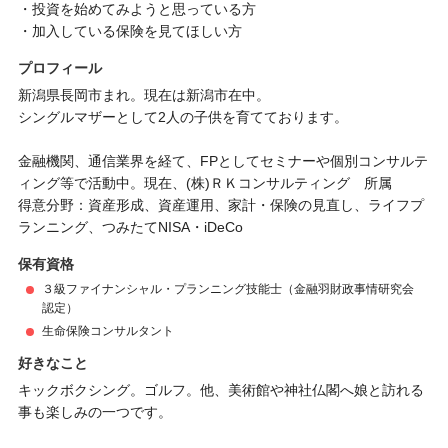
・投資を始めてみようと思っている方
・加入している保険を見てほしい方
プロフィール
新潟県長岡市まれ。現在は新潟市在中。
シングルマザーとして2人の子供を育てております。
金融機関、通信業界を経て、FPとしてセミナーや個別コンサルテ
ィング等で活動中。現在、(株)ＲＫコンサルティング 所属
得意分野：資産形成、資産運用、家計・保険の見直し、ライフプ
ランニング、つみたてNISA・iDeCo
保有資格
３級ファイナンシャル・プランニング技能士（金融羽財政事情研究会
認定）
生命保険コンサルタント
好きなこと
キックボクシング。ゴルフ。他、美術館や神社仏閣へ娘と訪れる
事も楽しみの一つです。