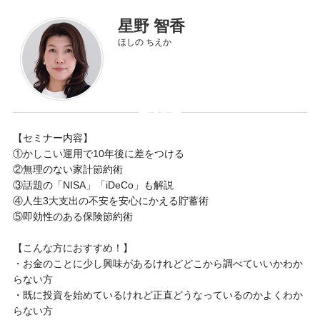
星野 智香
ほしの ちえか
【セミナー内容】
①かしこい運用で10年後に差をつける
②無理のない家計節約術
③話題の「NISA」「iDeCo」も解説
④人生3大支出の不安を安心にかえる貯蓄術
⑤即効性のある保険節約術
【こんな方におすすめ！】
・お金のことに少し興味があるけれどどこから調べていいかわか
らない方
・既に投資を始めているけれど正直どうなっているのかよくわか
らない方