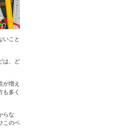
ないこと
どは、ど
性が増え
方も多く
からな
ひこのペ