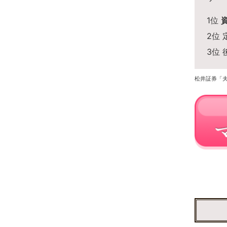
1位
2位 
3位
松井証券「