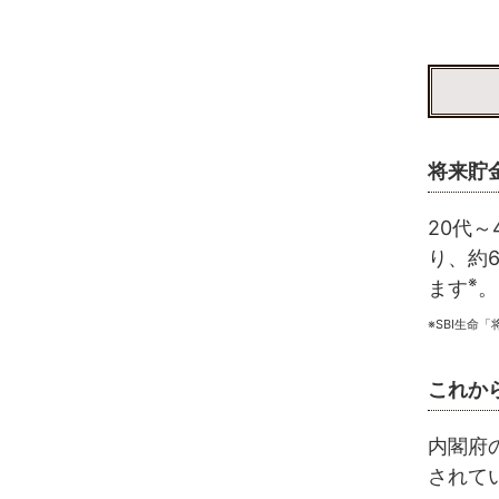
将来貯
20代
り、約
※
ます
。
※SBI生命
これか
内閣府
されて