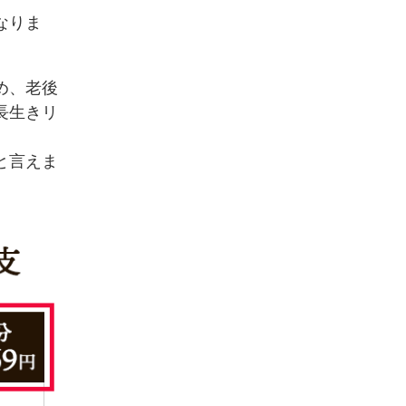
なりま
め、老後
長生きリ
と言えま