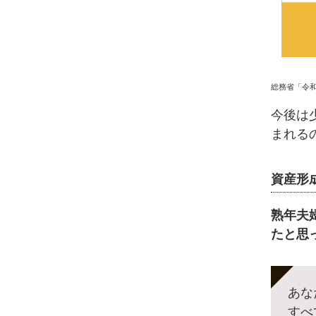
総務省「令
今後は
まれる
資産形
熟年夫
たと思
あな
すべ