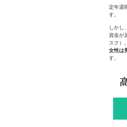
定年退
す。
しかし
資金が
スク）
女性は
す。