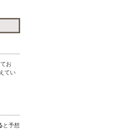
ってお
えてい
る
と予想