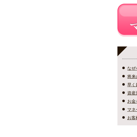
なぜ
将来
早く
資産
お金
マネ
お客